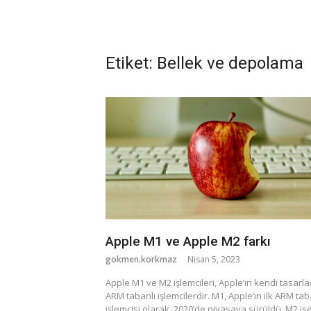
Etiket:
Bellek ve depolama
Apple M1 ve Apple M2 farkı
gokmen.korkmaz
Nisan 5, 2023
Apple M1 ve M2 işlemcileri, Apple’ın kendi tasarla
ARM tabanlı işlemcilerdir. M1, Apple’ın ilk ARM tab
işlemcisi olarak, 2020’de piyasaya sürüldü. M2 ise