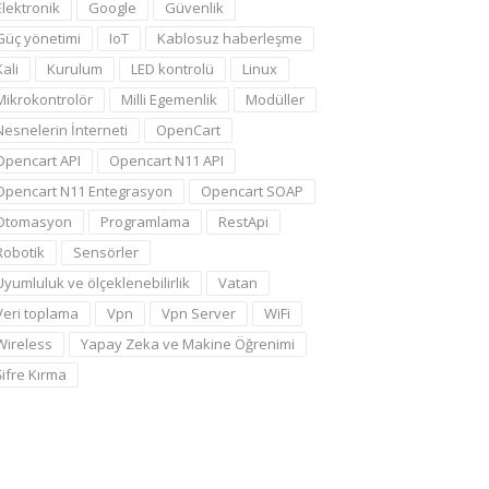
Elektronik
Google
Güvenlik
Güç yönetimi
IoT
Kablosuz haberleşme
Kali
Kurulum
LED kontrolü
Linux
Mikrokontrolör
Milli Egemenlik
Modüller
Nesnelerin İnterneti
OpenCart
Opencart API
Opencart N11 API
Opencart N11 Entegrasyon
Opencart SOAP
Otomasyon
Programlama
RestApi
Robotik
Sensörler
Uyumluluk ve ölçeklenebilirlik
Vatan
Veri toplama
Vpn
Vpn Server
WiFi
Wireless
Yapay Zeka ve Makine Öğrenimi
Şifre Kırma