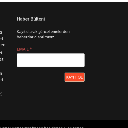
Haber Bülteni
Kayıt olarak güncellemelerden
zi
haberdar olabilirsiniz.
et
ren
EMAIL
*
zi
et
zi
KAYIT OL
et
PS