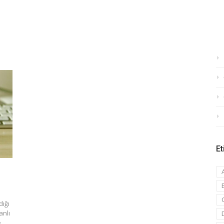
Et
dığı
anlı
D
,