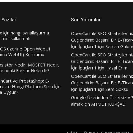
 Yazılar
Son Yorumlar
x için hangi sanallaştırma
OpenCart ile SEO Stratejilerini
lımını kullanmalı
Güçlendirin: Başarılı Bir E-Ticar
İçin İpuçları 1
için
Sercan Güldü
OS üzerine Open WebUI
lama WebUI) Kurulumu
OpenCart ile SEO Stratejilerini
Güçlendirin: Başarılı Bir E-Ticar
nsistör Nedir, MOSFET Nedir,
İçin İpuçları 1
için
Hazal Erim
arındaki Farklar Nelerdir?
OpenCart ile SEO Stratejilerini
nCart ve PrestaShop: E-
Güçlendirin: Başarılı Bir E-Ticar
rette Hangi Platform Sizin İçin
İçin İpuçları 1
için
Sem Göksu
a Uygun?
Google Üzerinden Ücretsiz V
almak
için
AHMET KÜRŞAD