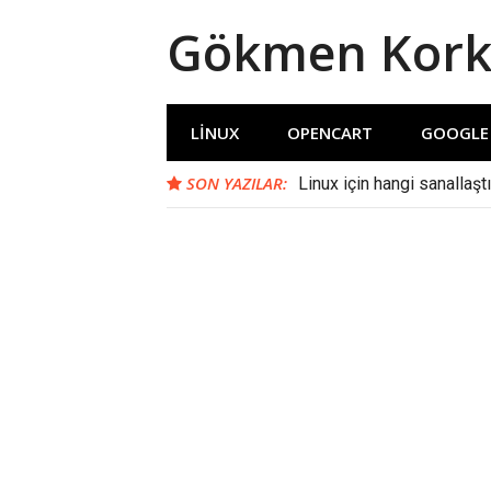
İçeriğe
Gökmen Kor
atla
LINUX
OPENCART
GOOGLE
SON YAZILAR:
Linux için hangi sanallaşt