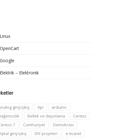
Linux
OpenCart
Google
Elektrik – Elektronik
iketler
Analog giriş/çıkış
Api
arduino
Bağımsızlık
Bellek ve depolama
Centos
Centos 7
Cumhuriyet
Demokrasi
ijital giriş/çıkış
DIY projeleri
e-ticaret