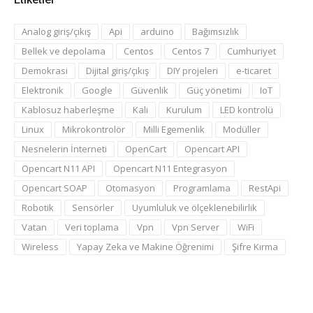
Analog giriş/çıkış
Api
arduino
Bağımsızlık
Bellek ve depolama
Centos
Centos 7
Cumhuriyet
Demokrasi
Dijital giriş/çıkış
DIY projeleri
e-ticaret
Elektronik
Google
Güvenlik
Güç yönetimi
IoT
Kablosuz haberleşme
Kali
Kurulum
LED kontrolü
Linux
Mikrokontrolör
Milli Egemenlik
Modüller
Nesnelerin İnterneti
OpenCart
Opencart API
Opencart N11 API
Opencart N11 Entegrasyon
Opencart SOAP
Otomasyon
Programlama
RestApi
Robotik
Sensörler
Uyumluluk ve ölçeklenebilirlik
Vatan
Veri toplama
Vpn
Vpn Server
WiFi
Wireless
Yapay Zeka ve Makine Öğrenimi
Şifre Kırma