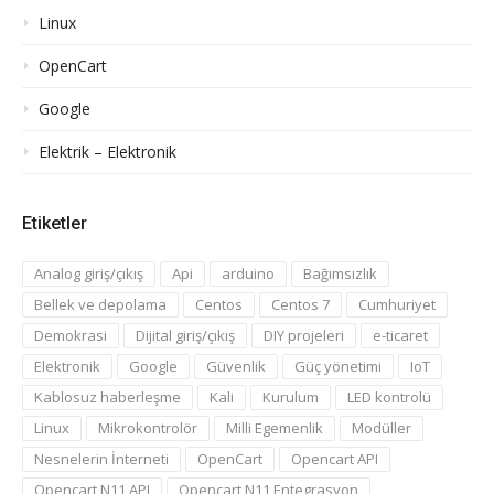
Linux
OpenCart
Google
Elektrik – Elektronik
Etiketler
Analog giriş/çıkış
Api
arduino
Bağımsızlık
Bellek ve depolama
Centos
Centos 7
Cumhuriyet
Demokrasi
Dijital giriş/çıkış
DIY projeleri
e-ticaret
Elektronik
Google
Güvenlik
Güç yönetimi
IoT
Kablosuz haberleşme
Kali
Kurulum
LED kontrolü
Linux
Mikrokontrolör
Milli Egemenlik
Modüller
Nesnelerin İnterneti
OpenCart
Opencart API
Opencart N11 API
Opencart N11 Entegrasyon