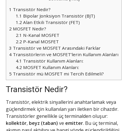
1
Transistör Nedir?
1.1
Bipolar Jonksiyon Transistör (BJT)
1.2
Alan Etkili Transistör (FET)
2
MOSFET Nedir?
2.1
N-Kanal MOSFET
2.2
P-Kanal MOSFET
3
Transistör ve MOSFET Arasındaki Farklar
4
Transistörlerin ve MOSFET’lerin Kullanım Alanları
4.1
Transistör Kullanım Alanları:
4.2
MOSFET Kullanım Alanları:
5
Transistör mü MOSFET mi Tercih Edilmeli?
Transistör Nedir?
Transistör, elektrik sinyallerini anahtarlamak veya
güçlendirmek için kullanılan yarı iletken bir cihazdır.
Transistörler genellikle üç terminalden oluşur:
kollektör
,
beyz (taban)
ve
emitter
. Bu üç terminal,
akımın nasıl aktığını ve hangi yönde güçlendirildiğini