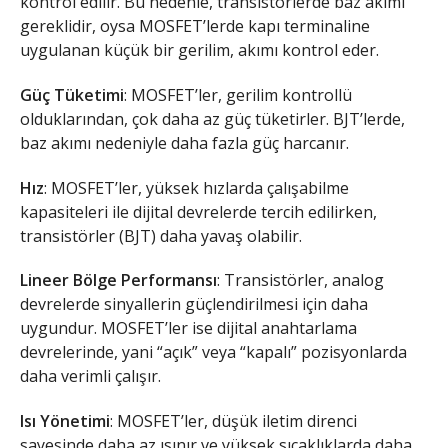
kontrol edilir. Bu nedenle, transistörlerde baz akımı
gereklidir, oysa MOSFET’lerde kapı terminaline
uygulanan küçük bir gerilim, akımı kontrol eder.
Güç Tüketimi
: MOSFET’ler, gerilim kontrollü
olduklarından, çok daha az güç tüketirler. BJT’lerde,
baz akımı nedeniyle daha fazla güç harcanır.
Hız
: MOSFET’ler, yüksek hızlarda çalışabilme
kapasiteleri ile dijital devrelerde tercih edilirken,
transistörler (BJT) daha yavaş olabilir.
Lineer Bölge Performansı
: Transistörler, analog
devrelerde sinyallerin güçlendirilmesi için daha
uygundur. MOSFET’ler ise dijital anahtarlama
devrelerinde, yani “açık” veya “kapalı” pozisyonlarda
daha verimli çalışır.
Isı Yönetimi
: MOSFET’ler, düşük iletim direnci
sayesinde daha az ısınır ve yüksek sıcaklıklarda daha