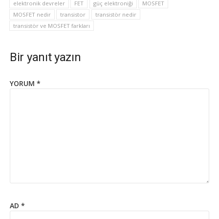
elektronik devreler
FET
güç elektroniği
MOSFET
MOSFET nedir
transistor
transistör nedir
transistör ve MOSFET farkları
Bir yanıt yazın
YORUM
*
AD
*