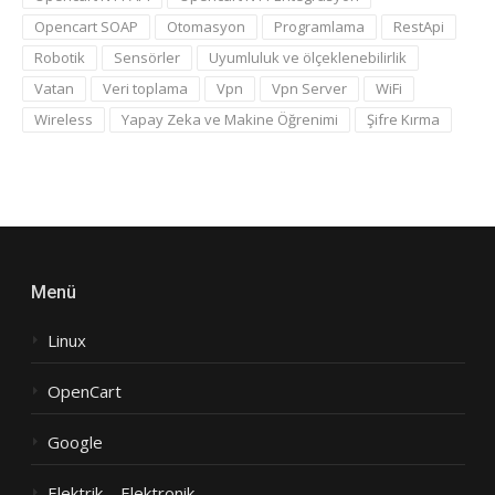
Opencart SOAP
Otomasyon
Programlama
RestApi
Robotik
Sensörler
Uyumluluk ve ölçeklenebilirlik
Vatan
Veri toplama
Vpn
Vpn Server
WiFi
Wireless
Yapay Zeka ve Makine Öğrenimi
Şifre Kırma
Menü
Linux
OpenCart
Google
Elektrik – Elektronik